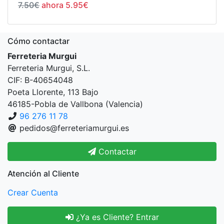
7.50€
ahora 5.95€
Cómo contactar
Ferreteria Murgui
Ferreteria Murgui, S.L.
CIF: B-40654048
Poeta Llorente, 113 Bajo
46185-Pobla de Vallbona (Valencia)
96 276 11 78
pedidos@ferreteriamurgui.es
Contactar
Atención al Cliente
Crear Cuenta
¿Ya es Cliente? Entrar