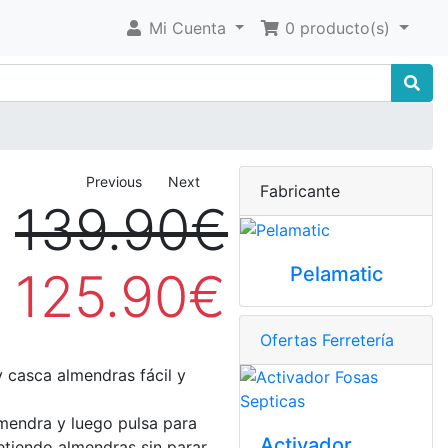
Mi Cuenta
0 producto(s)
Previous
Next
Fabricante
139.90€
Pelamatic
125.90€
Ofertas Ferretería
y casca almendras fácil y
mendra y luego pulsa para
Activador
etiendo almendras sin parar