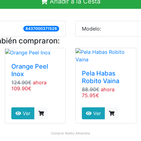
Añadir a la Cesta
Modelo:
8437000371526
mbién compraron:
Orange Peel
Pela Habas
Inox
Robito Vaina
124.90€
ahora
109.90€
88.90€
ahora
75.95€
Ver
Ver
Comprar
Robito Almendra