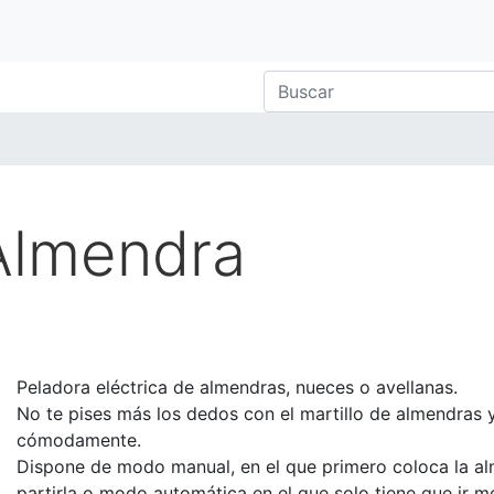
Almendra
Peladora eléctrica de almendras, nueces o avellanas.
No te pises más los dedos con el martillo de almendras 
cómodamente.
Dispone de modo manual, en el que primero coloca la al
partirla o modo automática en el que solo tiene que ir m