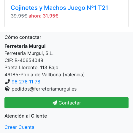
Cojinetes y Machos Juego Nº1 T21
39.95€
ahora 31.95€
Cómo contactar
Ferreteria Murgui
Ferreteria Murgui, S.L.
CIF: B-40654048
Poeta Llorente, 113 Bajo
46185-Pobla de Vallbona (Valencia)
96 276 11 78
pedidos@ferreteriamurgui.es
Contactar
Atención al Cliente
Crear Cuenta