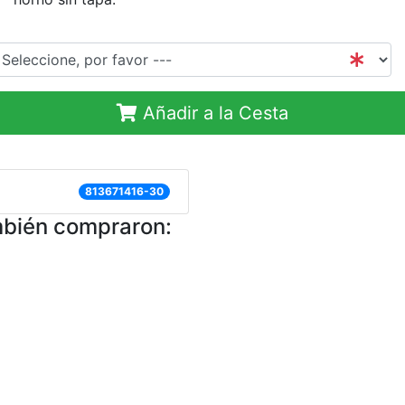
Añadir a la Cesta
813671416-30
mbién compraron: